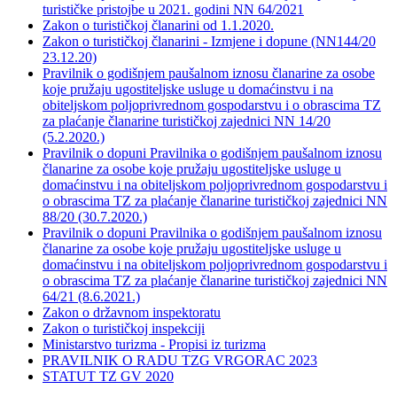
turističke pristojbe u 2021. godini NN 64/2021
Zakon o turističkoj članarini od 1.1.2020.
Zakon o turističkoj članarini - Izmjene i dopune (NN144/20
23.12.20)
Pravilnik o godišnjem paušalnom iznosu članarine za osobe
koje pružaju ugostiteljske usluge u domaćinstvu i na
obiteljskom poljoprivrednom gospodarstvu i o obrascima TZ
za plaćanje članarine turističkoj zajednici NN 14/20
(5.2.2020.)
Pravilnik o dopuni Pravilnika o godišnjem paušalnom iznosu
članarine za osobe koje pružaju ugostiteljske usluge u
domaćinstvu i na obiteljskom poljoprivrednom gospodarstvu i
o obrascima TZ za plaćanje članarine turističkoj zajednici NN
88/20 (30.7.2020.)
Pravilnik o dopuni Pravilnika o godišnjem paušalnom iznosu
članarine za osobe koje pružaju ugostiteljske usluge u
domaćinstvu i na obiteljskom poljoprivrednom gospodarstvu i
o obrascima TZ za plaćanje članarine turističkoj zajednici NN
64/21 (8.6.2021.)
Zakon o državnom inspektoratu
Zakon o turističkoj inspekciji
Ministarstvo turizma - Propisi iz turizma
PRAVILNIK O RADU TZG VRGORAC 2023
STATUT TZ GV 2020