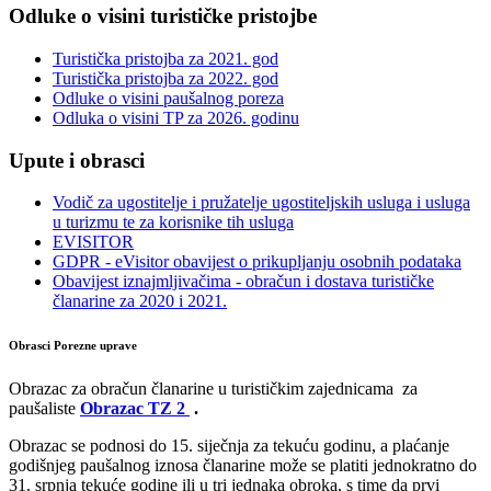
Odluke o visini turističke pristojbe
Turistička pristojba za 2021. god
Turistička pristojba za 2022. god
Odluke o visini paušalnog poreza
Odluka o visini TP za 2026. godinu
Upute i obrasci
Vodič za ugostitelje i pružatelje ugostiteljskih usluga i usluga
u turizmu te za korisnike tih usluga
EVISITOR
GDPR - eVisitor obavijest o prikupljanju osobnih podataka
Obavijest iznajmljivačima - obračun i dostava turističke
članarine za 2020 i 2021.
Obrasci Porezne uprave
Obrazac za obračun članarine u turističkim zajednicama za
paušaliste
Obrazac TZ 2
.
Obrazac se podnosi do 15. siječnja za tekuću godinu, a plaćanje
godišnjeg paušalnog iznosa članarine može se platiti jednokratno do
31. srpnja tekuće godine ili u tri jednaka obroka, s time da prvi