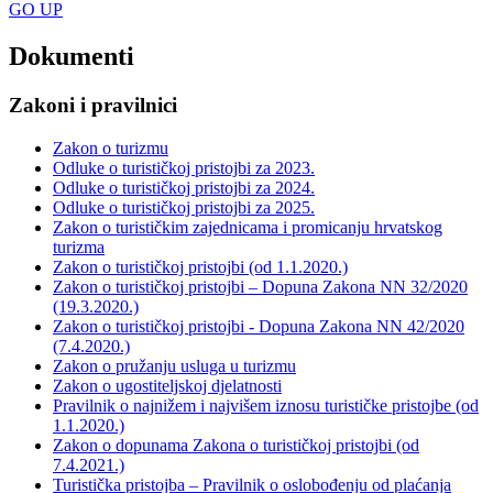
GO
UP
Dokumenti
Zakoni i pravilnici
Zakon o turizmu
Odluke o turističkoj pristojbi za 2023.
Odluke o turističkoj pristojbi za 2024.
Odluke o turističkoj pristojbi za 2025.
Zakon o turističkim zajednicama i promicanju hrvatskog
turizma
Zakon o turističkoj pristojbi (od 1.1.2020.)
Zakon o turističkoj pristojbi – Dopuna Zakona NN 32/2020
(19.3.2020.)
Zakon o turističkoj pristojbi - Dopuna Zakona NN 42/2020
(7.4.2020.)
Zakon o pružanju usluga u turizmu
Zakon o ugostiteljskoj djelatnosti
Pravilnik o najnižem i najvišem iznosu turističke pristojbe (od
1.1.2020.)
Zakon o dopunama Zakona o turističkoj pristojbi (od
7.4.2021.)
Turistička pristojba – Pravilnik o oslobođenju od plaćanja