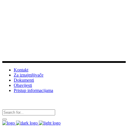
Dobrodošli na službene stranice
Turističke zajednice
grada Vrgorca
Info
Kontakt
Za iznajmljivače
Dokumenti
Obavijesti
Pristup informacijama
Pratite nas