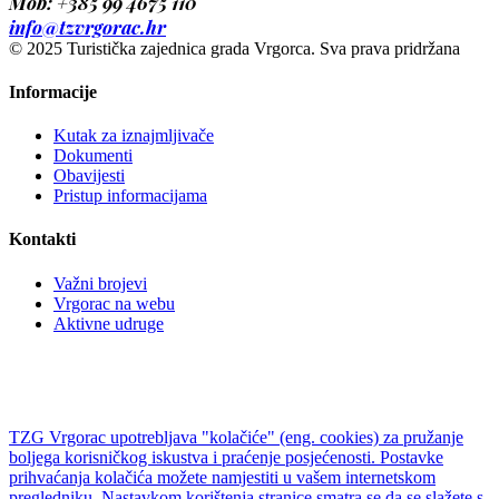
Mob: +385 99 4675 110
info@tzvrgorac.hr
© 2025 Turistička zajednica grada Vrgorca. Sva prava pridržana
Informacije
Kutak za iznajmljivače
Dokumenti
Obavijesti
Pristup informacijama
Kontakti
Važni brojevi
Vrgorac na webu
Aktivne udruge
TZG Vrgorac upotrebljava "kolačiće" (eng. cookies) za pružanje
boljega korisničkog iskustva i praćenje posjećenosti. Postavke
prihvaćanja kolačića možete namjestiti u vašem internetskom
pregledniku. Nastavkom korištenja stranice smatra se da se slažete s