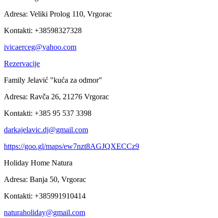
Adresa: Veliki Prolog 110, Vrgorac
Kontakti: +38598327328
ivicaerceg@yahoo.com
Rezervacije
Family Jelavić "kuća za odmor"
Adresa: Ravča 26, 21276 Vrgorac
Kontakti: +385 95 537 3398
darkajelavic.dj@gmail.com
https://goo.gl/maps/ew7nzt8AGJQXECCz9
Holiday Home Natura
Adresa: Banja 50, Vrgorac
Kontakti: +385991910414
naturaholiday@gmail.com