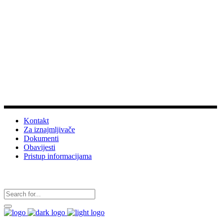
Dobrodošli na službene stranice
Turističke zajednice
grada Vrgorca
Info
Kontakt
Za iznajmljivače
Dokumenti
Obavijesti
Pristup informacijama
Pratite nas