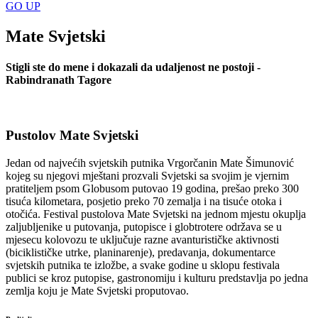
GO
UP
Mate Svjetski
Stigli ste do mene i dokazali da udaljenost ne postoji -
Rabindranath Tagore
Pustolov Mate Svjetski
Jedan od najvećih svjetskih putnika Vrgorčanin Mate Šimunović
kojeg su njegovi mještani prozvali Svjetski sa svojim je vjernim
pratiteljem psom Globusom putovao 19 godina, prešao preko 300
tisuća kilometara, posjetio preko 70 zemalja i na tisuće otoka i
otočića. Festival pustolova Mate Svjetski na jednom mjestu okuplja
zaljubljenike u putovanja, putopisce i globtrotere održava se u
mjesecu kolovozu te uključuje razne avanturističke aktivnosti
(biciklističke utrke, planinarenje), predavanja, dokumentarce
svjetskih putnika te izložbe, a svake godine u sklopu festivala
publici se kroz putopise, gastronomiju i kulturu predstavlja po jedna
zemlja koju je Mate Svjetski proputovao.