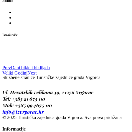
Podijeli
Istraži više
Prev
Dani bikle i biklijada
Veliki Godinj
Next
Službene stranice Turističke zajednice grada Vrgorca
Ul. Hrvatskih velikana 49, 21276 Vrgorac
Tel: +385 21
675 110
Mob: +385 99 4675 110
info@tzvrgorac.hr
© 2025 Turistička zajednica grada Vrgorca. Sva prava pridržana
Informacije