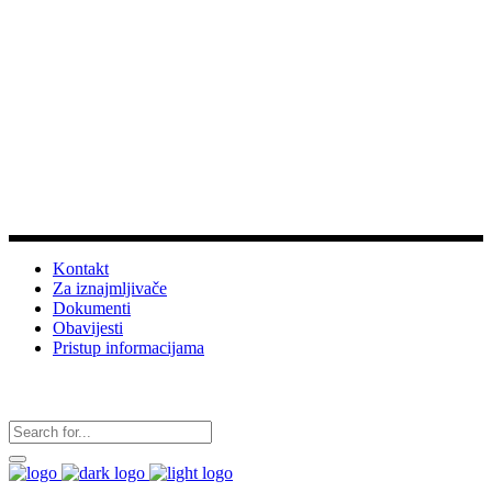
Dobrodošli na službene stranice
Turističke zajednice
grada Vrgorca
Info
Kontakt
Za iznajmljivače
Dokumenti
Obavijesti
Pristup informacijama
Pratite nas