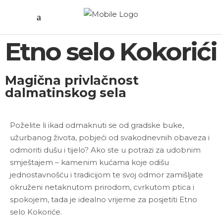
Etno selo Kokorići
Magična privlačnost
dalmatinskog sela
Poželite li ikad odmaknuti se od gradske buke,
užurbanog života, pobjeći od svakodnevnih obaveza i
odmoriti dušu i tijelo? Ako ste u potrazi za udobnim
smještajem – kamenim kućama koje odišu
jednostavnošću i tradicijom te svoj odmor zamišljate
okruženi netaknutom prirodom, cvrkutom ptica i
spokojem, tada je idealno vrijeme za posjetiti Etno
selo Kokoriće.