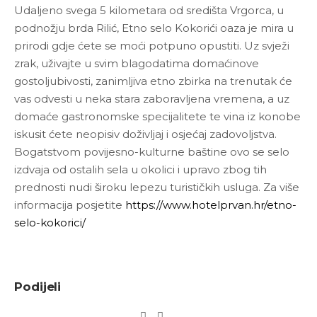
Udaljeno svega 5 kilometara od središta Vrgorca, u
podnožju brda Rilić, Etno selo Kokorići oaza je mira u
prirodi gdje ćete se moći potpuno opustiti. Uz svježi
zrak, uživajte u svim blagodatima domaćinove
gostoljubivosti, zanimljiva etno zbirka na trenutak će
vas odvesti u neka stara zaboravljena vremena, a uz
domaće gastronomske specijalitete te vina iz konobe
iskusit ćete neopisiv doživljaj i osjećaj zadovoljstva.
Bogatstvom povijesno-kulturne baštine ovo se selo
izdvaja od ostalih sela u okolici i upravo zbog tih
prednosti nudi široku lepezu turističkih usluga. Za više
informacija posjetite
https://www.hotelprvan.hr/etno-
selo-kokorici/
Podijeli