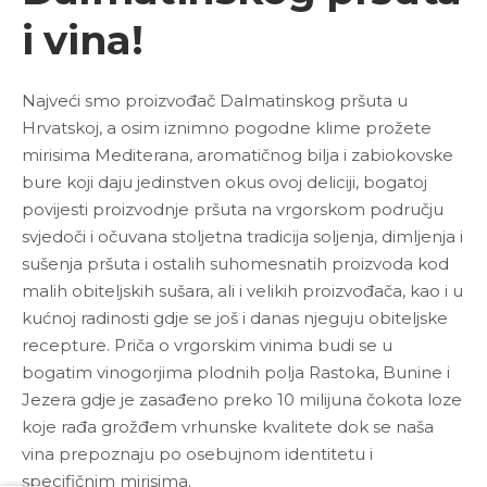
i vina!
Najveći smo proizvođač Dalmatinskog pršuta u
Hrvatskoj, a osim iznimno pogodne klime prožete
mirisima Mediterana, aromatičnog bilja i zabiokovske
bure koji daju jedinstven okus ovoj deliciji, bogatoj
povijesti proizvodnje pršuta na vrgorskom području
svjedoči i očuvana stoljetna tradicija soljenja, dimljenja i
sušenja pršuta i ostalih suhomesnatih proizvoda kod
malih obiteljskih sušara, ali i velikih proizvođača, kao i u
kućnoj radinosti gdje se još i danas njeguju obiteljske
recepture. Priča o vrgorskim vinima budi se u
bogatim vinogorjima plodnih polja Rastoka, Bunine i
Jezera gdje je zasađeno preko 10 milijuna čokota loze
koje rađa grožđem vrhunske kvalitete dok se naša
vina prepoznaju po osebujnom identitetu i
specifičnim mirisima.