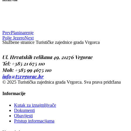
Istraži više
Prev
Planinarenje
Polje Jezero
Next
Službene stranice Turističke zajednice grada Vrgorca
Ul. Hrvatskih velikana 49, 21276 Vrgorac
Tel: +385 21
675 110
Mob: +385 99 4675 110
info@tzvrgorac.hr
© 2025 Turistička zajednica grada Vrgorca. Sva prava pridržana
Informacije
Kutak za iznajmljivače
Dokumenti
Obavijesti
Pristup informacijama