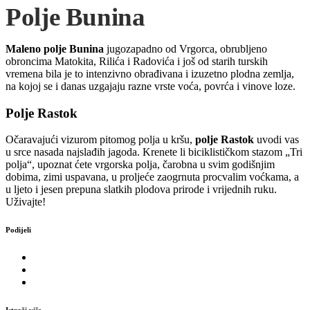
Polje Bunina
Maleno polje Bunina
jugozapadno od Vrgorca, obrubljeno
obroncima Matokita, Rilića i Radovića i još od starih turskih
vremena bila je to intenzivno obrađivana i izuzetno plodna zemlja,
na kojoj se i danas uzgajaju razne vrste voća, povrća i vinove loze.
Polje Rastok
Očaravajući vizurom pitomog polja u kršu,
polje Rastok
uvodi vas
u srce nasada najslađih jagoda. Krenete li biciklističkom stazom „Tri
polja“, upoznat ćete vrgorska polja, čarobna u svim godišnjim
dobima, zimi uspavana, u proljeće zaogrnuta procvalim voćkama, a
u ljeto i jesen prepuna slatkih plodova prirode i vrijednih ruku.
Uživajte!
Podijeli