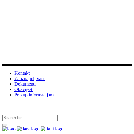
Dobrodošli na službene stranice
Turističke zajednice
grada Vrgorca
Info
Kontakt
Za iznajmljivače
Dokumenti
Obavijesti
Pristup informacijama
Pratite nas