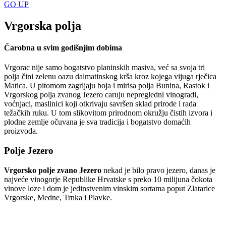
GO
UP
Vrgorska polja
Čarobna u svim godišnjim dobima
Vrgorac nije samo bogatstvo planinskih masiva, već sa svoja tri
polja čini zelenu oazu dalmatinskog krša kroz kojega vijuga rječica
Matica. U pitomom zagrljaju boja i mirisa polja Bunina, Rastok i
Vrgorskog polja zvanog Jezero caruju nepregledni vinogradi,
voćnjaci, maslinici koji otkrivaju savršen sklad prirode i rada
težačkih ruku. U tom slikovitom prirodnom okružju čistih izvora i
plodne zemlje očuvana je sva tradicija i bogatstvo domaćih
proizvoda.
Polje Jezero
Vrgorsko polje zvano Jezero
nekad je bilo pravo jezero, danas je
najveće vinogorje Republike Hrvatske s preko 10 milijuna čokota
vinove loze i dom je jedinstvenim vinskim sortama poput Zlatarice
Vrgorske, Medne, Trnka i Plavke.