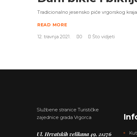
Tradicionalno jesensko piće vrgorskog kraj
READ MORE
12. travnja 2021.
0
Što vidjeti
Službene stranice Turističke
Inf
zajednice grada Vrgorca
Kut
Ul. Hrvatskih velikana 49, 21276