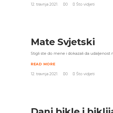
12. travnja 2021.
0
Što vidjeti
Mate Svjetski
Stigli ste do mene i dokazali da udaljenost
READ MORE
12. travnja 2021.
0
Što vidjeti
Dani bikle i bikli