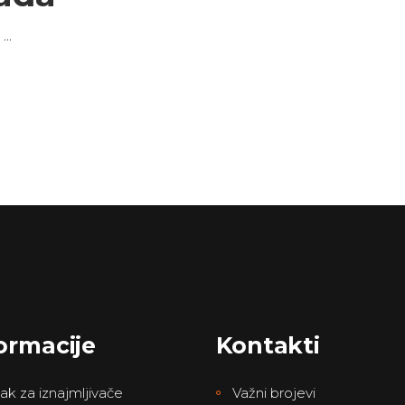
a
ormacije
Kontakti
ak za iznajmljivače
Važni brojevi