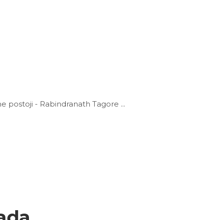
 ne postoji - Rabindranath Tagore
jada