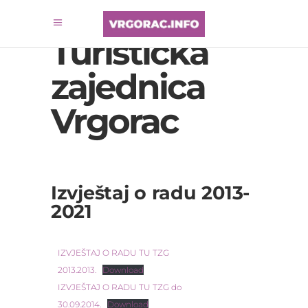
Turistička
zajednica
Vrgorac
Izvještaj o radu 2013-
2021
IZVJEŠTAJ O RADU TU TZG
2013.2013.
Download
IZVJEŠTAJ O RADU TU TZG do
30.09.2014.
Download