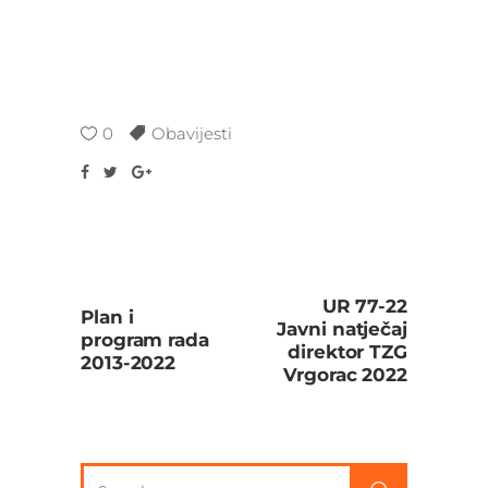
0
Obavijesti
UR 77-22
Plan i
Javni natječaj
program rada
direktor TZG
2013-2022
Vrgorac 2022